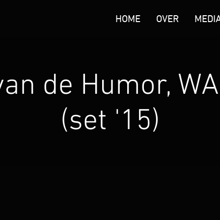
HOME
OVER
MEDI
van de Humor, 
(set '15)