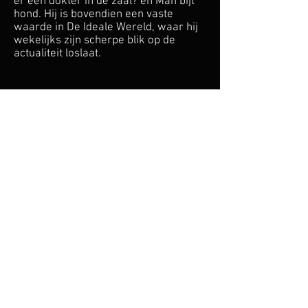
er een dokter in de zaal? en Man bijt
hond. Hij is bovendien een vaste
waarde in De Ideale Wereld, waar hij
wekelijks zijn scherpe blik op de
actualiteit loslaat.
“Uitgestreken gezicht,
kogelharde grappen: zo
iemand hadden we nog niet in
Vlaanderen.”
– De Morgen
"Je moet het maar doen: een
zaal full house in lachen doen
uitbarsten met materiaal dat
balanceert op de rand van het
fatsoen. Vincent Voeten doet